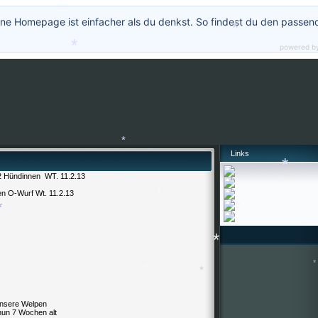
*
ne Homepage ist einfacher als du denkst. So findest du den passen
*
powered b
*
*
Links
*
 Hündinnen WT. 11.2.13
*
en O-Wurf Wt. 11.2.13
*
*
*
*
*
sere Welpen
nun 7 Wochen alt