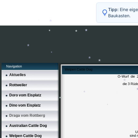
Tipp:
Eine eige
Baukasten.
*
*
*
*
*
*
*
*
Navigation
*
Welpen Cattle Dog
Aktuelles
*
O-Wurf die 2
*
die 3 Rüd
Rottweiler
Doro vom Eisplatz
*
Dino vom Eisplatz
*
*
*
*
Draga vom Rottberg
*
Australian Cattle Dog
*
Un
Welpen Cattle Dog
sind 