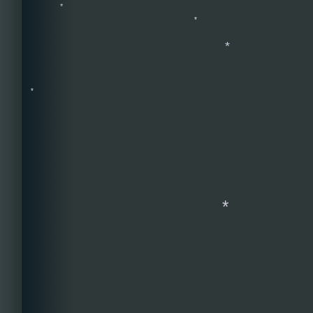
*
*
*
*
*
*
*
*