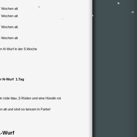
7 Wochen alt
7 Wochen alt
*
*
7 Wochen alt
*
*
5 Wochen alt
*
n N-Wurf in der 5.Woche
r N-Wurf 1.Tag
in rüde blau ,5 Rüden und eine Hündin rot
n alt und sind so lansam in Farbe!
L-Wurf