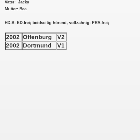
Vater: Jacky
Mutter: Bea
-
HD-B; ED-frei; beidseitig hörend, vollzahnig; PRA-frei;
2002
Offenburg
V2
2002
Dortmund
V1
t -BANJO-
-
A