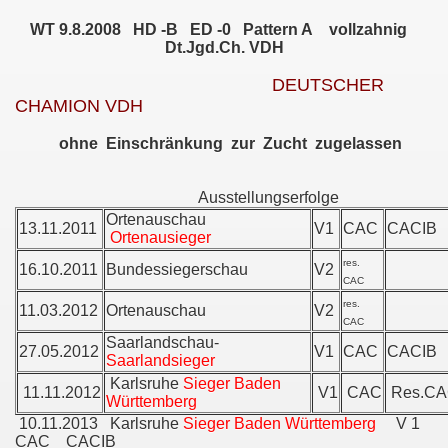
WT 9.8.2008 HD -B ED -0 Pattern A vollzahnig
Dt.Jgd.Ch. VDH
-
DEUTSCHER
CHAMION VDH
ohne Einschränkung zur Zucht zugelassen
Ausstellungserfolge
Ortenauschau
13.11.2011
V1
CAC
CACIB
Ortenausieger
res.
16.10.2011
Bundessiegerschau
V2
CAC
res.
11.03.2012
Ortenauschau
V2
CAC
t -BANJO-
Saarlandschau-
27.05.2012
V1
CAC
CACIB
Saarlandsieger
-
Karlsruhe
Sieger Baden
11.11.2012
V1
CAC
Res.CA
Württemberg
10.11.2013 Karlsruhe
Sieger Baden Württemberg
V 1
CAC CACIB