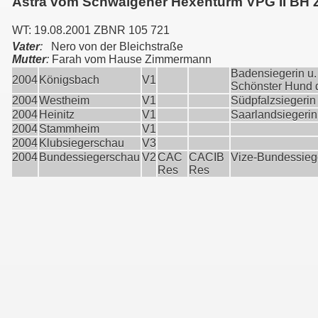
Astra vom Schwaigener Hexenturm VPG II BH 
WT: 19.08.2001 ZBNR 105 721
Vater
:
Nero von der Bleichstraße
Mutter
:
Farah vom Hause Zimmermann
Badensiegerin u.
2004
Königsbach
V1
Schönster Hund 
2004
Westheim
V1
Südpfalzsiegerin
2004
Heinitz
V1
Saarlandsiegerin
2004
Stammheim
V1
2004
Klubsiegerschau
V3
2004
Bundessiegerschau
V2
CAC
CACIB
Vize-Bundessieg
Res
Res